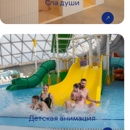
Спа души
Детская анимация