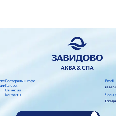
рке
Рестораны и кафе
Email
ции
Галерея
reserv
Вакансии
Контакты
Часы 
Ежедне