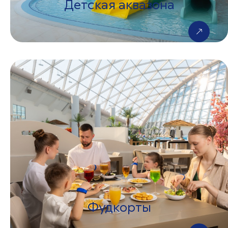
Детская аквазона
Фудкорты