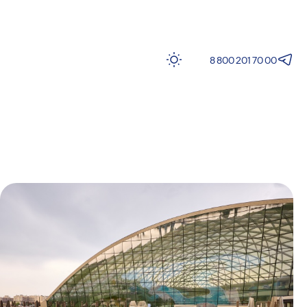
8 800 201 70 00
1
+30°С
Температура
воздуха
+29°С
Температура
воды