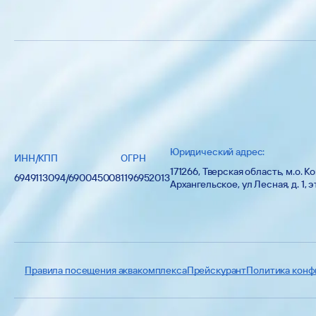
Юридический адрес:
ИНН/КПП
ОГРН
171266, Тверская область, м.о. К
6949113094/690045008
1196952013
Архангельское, ул Лесная, д. 1, э
Правила посещения аквакомплекса
Прейскурант
Политика конф