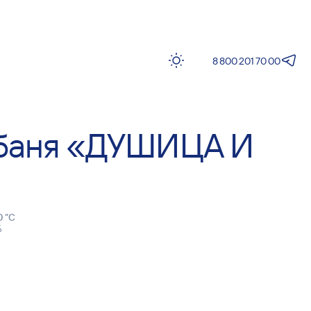
8 800 201 70 00
 баня «ДУШИЦА И
1
+30°С
Температура
воздуха
+29°С
Температура
воды
 ”С
%