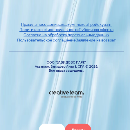
Правила посещения аквакомплекса
Прейскурант
Политика конфиденциальности
Публичная оферта
Согласие на обработку персональных данных
Пользовательское соглашение
Заявление на возврат
Рестораны и кафе
Аква + Спа
Вакансии
Галерея
Услуги
Новости
ООО "ЗАВИДОВО ПАРК"
Аквапарк Завидово Аква & СПА © 2026.
Все права защищены.
Билеты