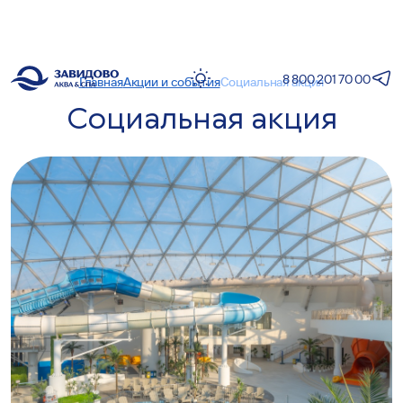
8 800 201 70 00
Главная
Акции и события
Социальная акция
Социальная акция
1
+30°С
Температура
воздуха
+29°С
Температура
воды