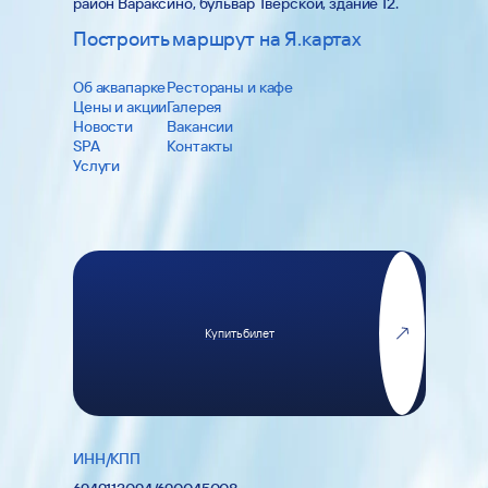
район Вараксино, бульвар Тверской, здание 12.
Построить маршрут на Я.картах
Об аквапарке
Рестораны и кафе
Цены и акции
Галерея
Новости
Вакансии
SPA
Контакты
Услуги
Купить билет
ИНН/КПП