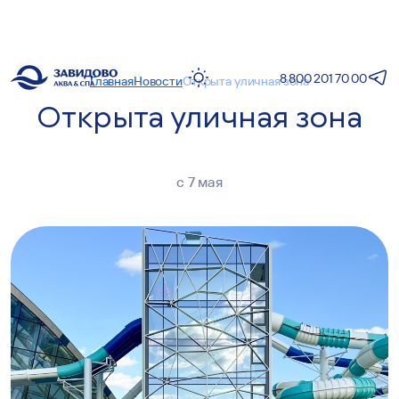
8 800 201 70 00
Главная
Новости
Открыта уличная зона
Открыта уличная зона
с 7 мая
1
+30°С
Температура
воздуха
+29°С
Температура
воды