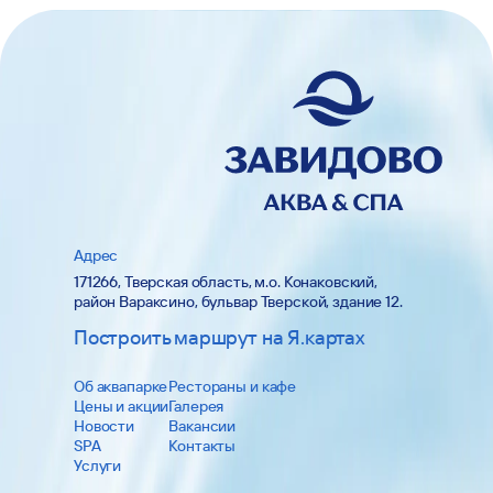
Адрес
171266, Тверская область, м.о. Конаковский,
район Вараксино, бульвар Тверской, здание 12.
Построить маршрут на Я.картах
Об аквапарке
Рестораны и кафе
Цены и акции
Галерея
Новости
Вакансии
SPA
Контакты
Услуги