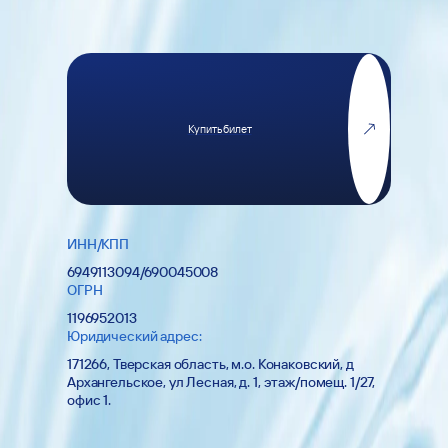
Купить билет
ИНН/КПП
6949113094/690045008
ОГРН
1196952013
Юридический адрес:
171266, Тверская область, м.о. Конаковский, д
Архангельское, ул Лесная, д. 1, этаж/помещ. 1/27,
офис 1.